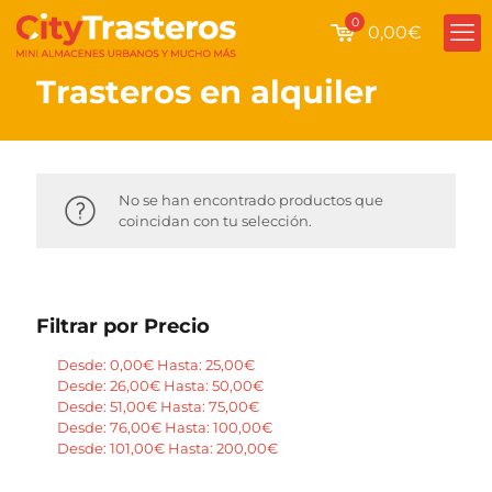
0
0,00€
Trasteros en alquiler
No se han encontrado productos que
coincidan con tu selección.
Filtrar por Precio
Desde:
0,00
€
Hasta:
25,00
€
Desde:
26,00
€
Hasta:
50,00
€
Desde:
51,00
€
Hasta:
75,00
€
Desde:
76,00
€
Hasta:
100,00
€
Desde:
101,00
€
Hasta:
200,00
€