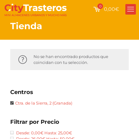
0
0,00€
Tienda
No se han encontrado productos que
coincidan con tu selección.
Centros
Ctra. de la Sierra, 2 (Granada)
Filtrar por Precio
Desde:
0,00
€
Hasta:
25,00
€
Desde:
26,00
€
Hasta:
50,00
€