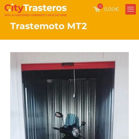
0
0,00€
Trastemoto MT2