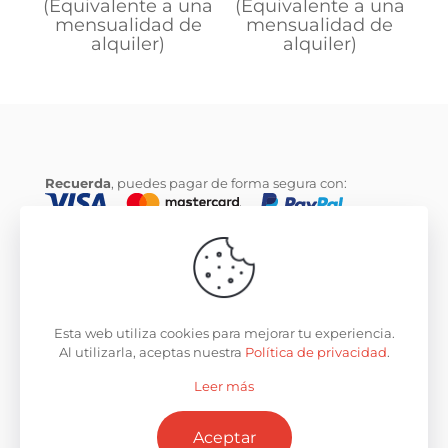
(Equivalente a una
(Equivalente a una
mensualidad de
mensualidad de
alquiler)
alquiler)
Recuerda
, puedes pagar de forma segura con:
© 2020
CityTrasteros
. Todos los derechos reservados.
Desarrollado por
La Caja de Bombillas
.
Esta web utiliza cookies para mejorar tu experiencia.
Al utilizarla, aceptas nuestra
Política de privacidad
.
Leer más
Preguntas frecuentes
Privacidad
Aviso Legal
Cookies
Condiciones
Aceptar