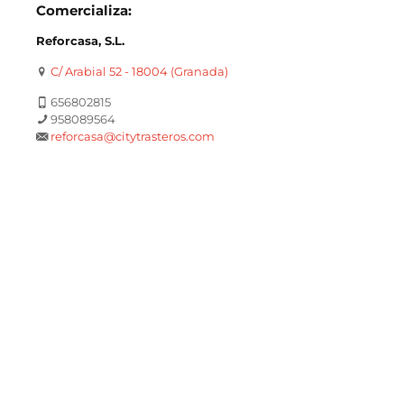
Comercializa:
Reforcasa, S.L.
C/ Arabial 52 - 18004 (Granada)
656802815
958089564
reforcasa@citytrasteros.com