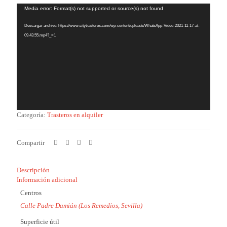
Reproductor
Media error: Format(s) not supported or source(s) not found
de
Descargar archivo: https://www.citytrasteros.com/wp-content/uploads/WhatsApp-Video-2021-11-17-at-
vídeo
09.43.55.mp4?_=1
Categoría:
Trasteros en alquiler
Compartir
Descripción
Información adicional
Centros
Calle Padre Damián (Los Remedios, Sevilla)
Superficie útil