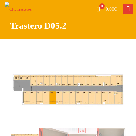
0
0,00€
Trastero D05.2