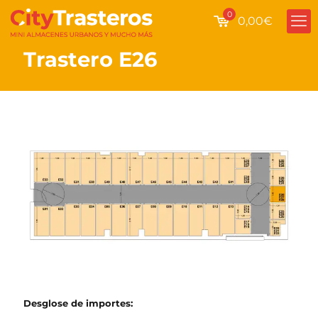
0
0,00€
Trastero E26
Desglose de importes: