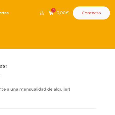
0
0,00€
Contacto
ertas
es:
€
te a una mensualidad de alquiler)