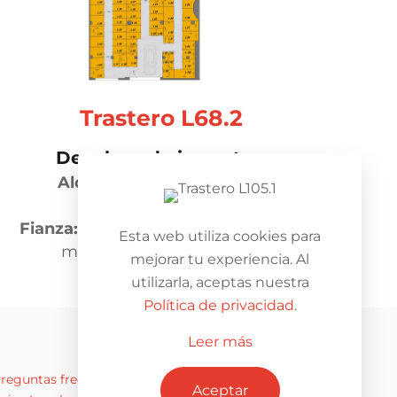
Trastero L68.2
Desglose de importes:
Alquiler mensual::
35,00
€
IVA:
21.00%
Fianza:
100.00% (Equivalente a una
Esta web utiliza cookies para
mensualidad de alquiler)
mejorar tu experiencia. Al
utilizarla, aceptas nuestra
Política de privacidad
.
Leer más
reguntas frecuentes
Privacidad
Aceptar