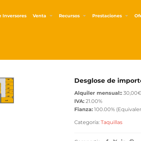
 Inversores
Venta
Recursos
Prestaciones
Of
Desglose de import
Alquiler mensual::
30,00
IVA:
21.00%
Fianza:
100.00% (Equivalen
Categoría:
Taquillas