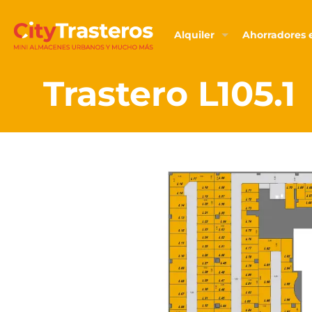
Alquiler
Ahorradores e
Trastero L105.1