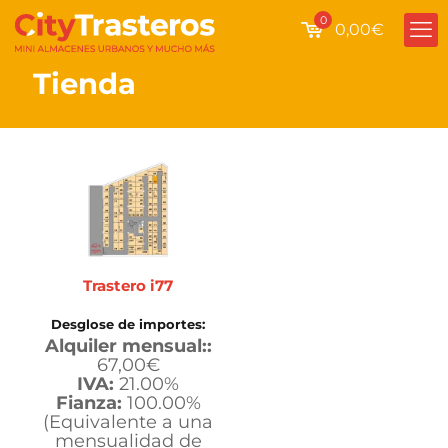
0
0,00€
Tienda
Trastero i77
Desglose de importes:
Alquiler mensual::
67,00
€
IVA:
21.00%
Fianza:
100.00%
(Equivalente a una
mensualidad de