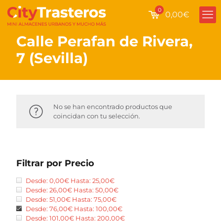
0
0,00€
Calle Perafan de Rivera,
7 (Sevilla)
No se han encontrado productos que
coincidan con tu selección.
Filtrar por Precio
Desde:
0,00
€
Hasta:
25,00
€
Desde:
26,00
€
Hasta:
50,00
€
Desde:
51,00
€
Hasta:
75,00
€
Desde:
76,00
€
Hasta:
100,00
€
Desde:
101,00
€
Hasta:
200,00
€