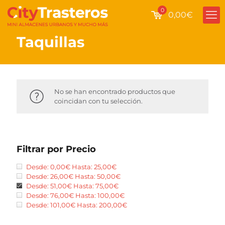
0
0,00€
Taquillas
No se han encontrado productos que
coincidan con tu selección.
Filtrar por Precio
Desde:
0,00
€
Hasta:
25,00
€
Desde:
26,00
€
Hasta:
50,00
€
Desde:
51,00
€
Hasta:
75,00
€
Desde:
76,00
€
Hasta:
100,00
€
Desde:
101,00
€
Hasta:
200,00
€