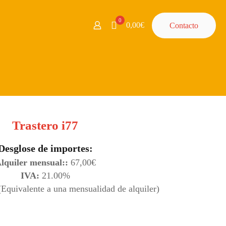
0
0,00€
Contacto
Trastero i77
Desglose de importes:
lquiler mensual::
67,00
€
IVA:
21.00%
quivalente a una mensualidad de alquiler)