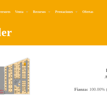
ersores
Venta
Recursos
Prestaciones
Ofertas
ler
A
Fianza:
100.00% (E